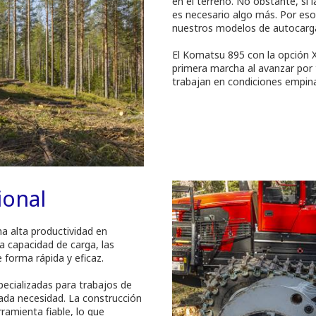
en el terreno. No obstante, si l
es necesario algo más. Por es
nuestros modelos de autocarg
El Komatsu 895 con la opción X
primera marcha al avanzar por t
trabajan en condiciones empina
ional
a alta productividad en
a capacidad de carga, las
 forma rápida y eficaz.
pecializadas para trabajos de
cada necesidad. La construcción
rramienta fiable, lo que