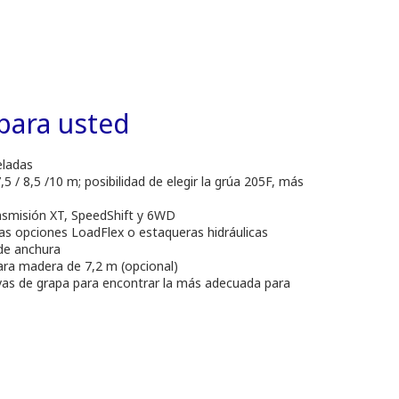
para usted
eladas
5 / 8,5 /10 m; posibilidad de elegir la grúa 205F, más
nsmisión XT, SpeedShift y 6WD
as opciones LoadFlex o estaqueras hidráulicas
de anchura
para madera de 7,2 m (opcional)
tivas de grapa para encontrar la más adecuada para