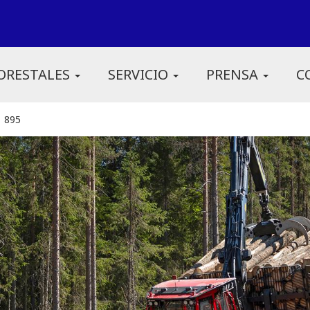
ORESTALES
SERVICIO
PRENSA
C
895