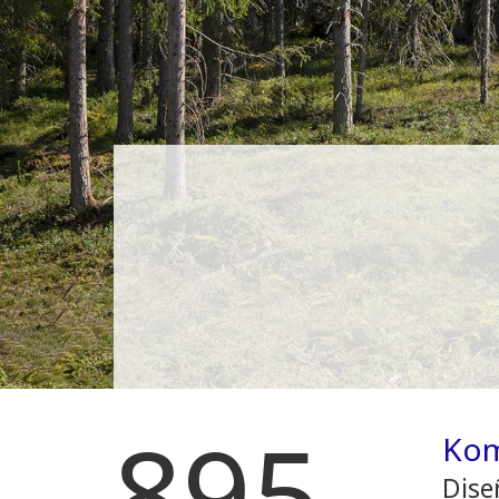
895
Kom
Dise