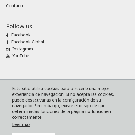
Contacto
Follow us
Facebook
Facebook Global
Instagram
YouTube
® Komatsu Forest
Mapa de sitio
Este sitio utiliza cookies para ofrecerle una mejor
experiencia de navegación. Si no acepta las cookies,
Términos y condiciones
puede desactivarlas en la configuración de su
El código mundial de conducta empresarial de Komatsu
navegador. Sin embargo, existe el riesgo de que
determinadas funciones de la página no funcionen
Política web y de cookies
correctamente.
Política de privacidad para nuestros clientes
Leer más