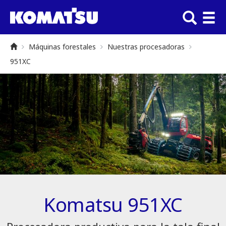
Máquinas forestales
Nuestras procesadoras
951XC
Komatsu 951XC